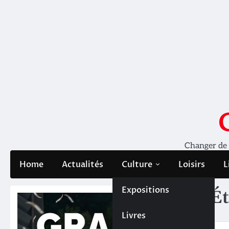
Skip
to
content
Changer de pe
Home
Actualités
Culture
Loisirs
L
Expositions
Ét
Livres