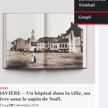
Cyberliège Mag
Trinkhall
Goupil
IVRES
BAVIÈRE – Un hôpital dans la ville, un
livre sous le sapin de Noël.
Goupil
9 décembre 2024