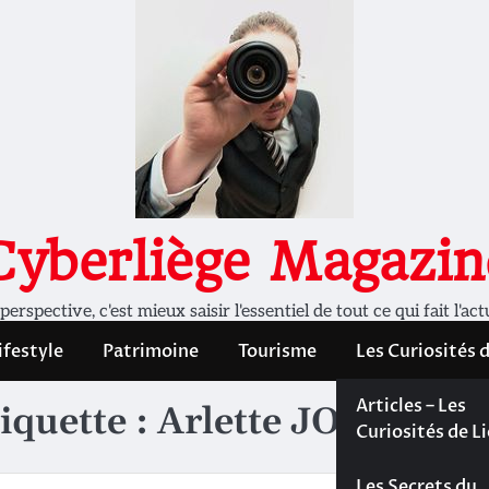
Cyberliège Magazin
rspective, c'est mieux saisir l'essentiel de tout ce qui fait l'act
ifestyle
Patrimoine
Tourisme
Les Curiosités 
Les Curiosités 
Articles – Les
iquette :
Arlette JOIRIS
Liège
Curiosités de L
Les dossiers de
Les Secrets du