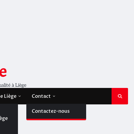
e
ualité à Liège
de Liège
Contact
de
Contactez-nous
iège