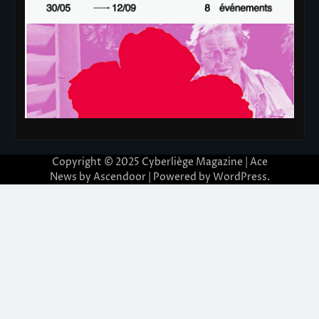
Copyright © 2025
Cyberliège Magazine
| Ace
News by
Ascendoor
| Powered by
WordPress
.