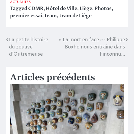
ACTUALITÉS
Tagged
CDMR
,
Hôtel de Ville
,
Liège
,
Photos
,
premier essai
,
tram
,
tram de Liège
La petite histoire
« La mort en face » : Philippe
Navigation
du zouave
Boxho nous entraîne dans
de
d’Outremeuse
l’inconnu…
l’article
Articles précédents