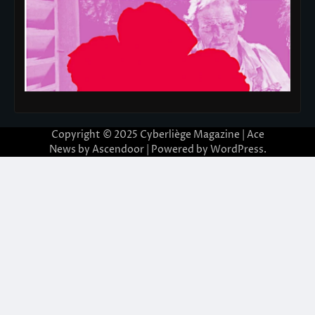
Copyright © 2025
Cyberliège Magazine
| Ace
News by
Ascendoor
| Powered by
WordPress
.