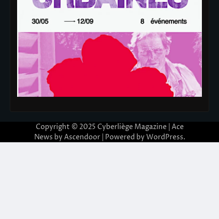
Copyright © 2025
Cyberliège Magazine
| Ace
News by
Ascendoor
| Powered by
WordPress
.