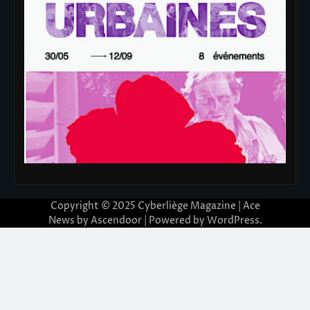
Copyright © 2025
Cyberliège Magazine
| Ace
News by
Ascendoor
| Powered by
WordPress
.