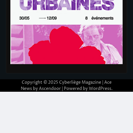
Copyright © 2025
Cyberliège Magazine
| Ace
News by
Ascendoor
| Powered by
WordPress
.