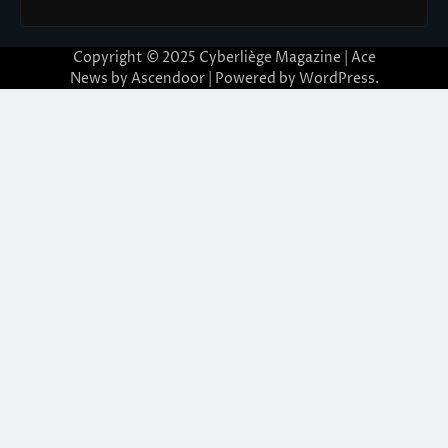
Copyright © 2025
Cyberliège Magazine
| Ace
News by
Ascendoor
| Powered by
WordPress
.