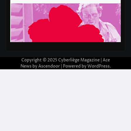
Copyright © 2025
Cyberliège Magazine
| Ace
News by
Ascendoor
| Powered by
WordPress
.