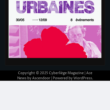
Copyright © 2025
Cyberliège Magazine
| Ace
News by
Ascendoor
| Powered by
WordPress
.