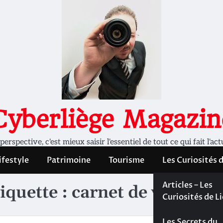
Cyberliège Magazin
rspective, c'est mieux saisir l'essentiel de tout ce qui fait l'act
ifestyle
Patrimoine
Tourisme
Les Curiosités 
Les Curiosités 
Articles – Les
iquette :
carnet de voyage
Liège
Curiosités de L
Les dossiers de
Les Secrets du