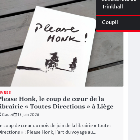
Cyberliège Mag
Trinkhall
Goupil
IVRES
Please Honk, le coup de cœur de la
librairie « Toutes Directions » à Liège
Goupil
13 juin 2026
e coup de cœur du mois de juin de la librairie « Toutes
irections » : Please Honk, l’art du voyage au…