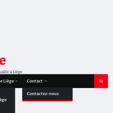
e
ualité à Liège
de Liège
Contact
de
Contactez-nous
iège