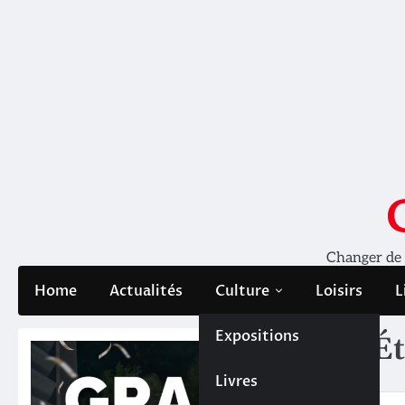
Skip
to
content
Changer de pe
Home
Actualités
Culture
Loisirs
L
Expositions
Ét
Livres