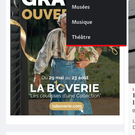
Musées
Musique
Théâtre
L
L
D