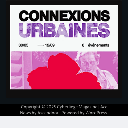
Copyright © 2025
Cyberliège Magazine
| Ace
News by
Ascendoor
| Powered by
WordPress
.