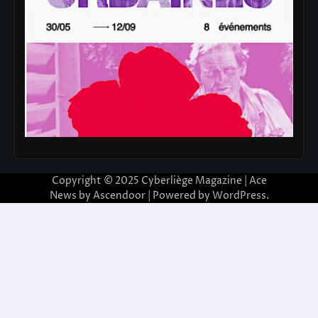
Copyright © 2025
Cyberliège Magazine
| Ace
News by
Ascendoor
| Powered by
WordPress
.