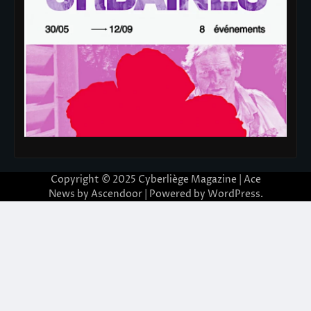
Copyright © 2025
Cyberliège Magazine
| Ace
News by
Ascendoor
| Powered by
WordPress
.