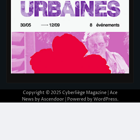
Copyright © 2025
Cyberliège Magazine
| Ace
News by
Ascendoor
| Powered by
WordPress
.