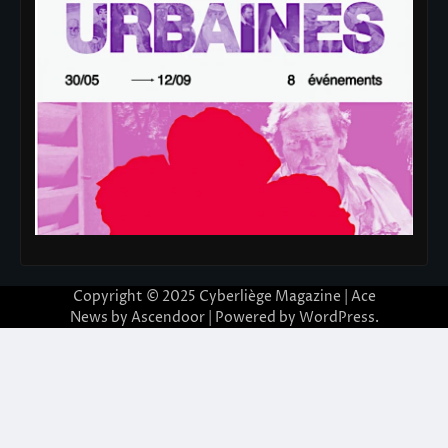
Copyright © 2025
Cyberliège Magazine
| Ace
News by
Ascendoor
| Powered by
WordPress
.