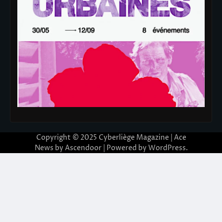
Copyright © 2025
Cyberliège Magazine
| Ace
News by
Ascendoor
| Powered by
WordPress
.