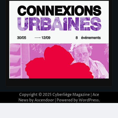
Copyright © 2025
Cyberliège Magazine
| Ace
News by
Ascendoor
| Powered by
WordPress
.