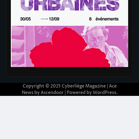
Copyright © 2025
Cyberliège Magazine
| Ace
News by
Ascendoor
| Powered by
WordPress
.