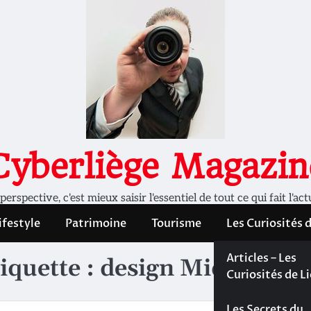
Cyberliège Magazin
rspective, c'est mieux saisir l'essentiel de tout ce qui fait l'act
ifestyle
Patrimoine
Tourisme
Les Curiosités 
Les Curiosités 
Articles – Les
iquette :
design Mid-Centu
Liège
Curiosités de L
Les dossiers de
Les Secrets du