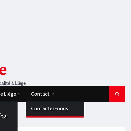
e
ualité à Liège
de Liège
Contact
de
Contactez-nous
ry
iège