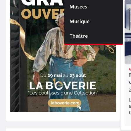
Musées
Musique
Théâtre
A
L
a