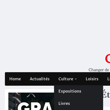
Skip
to
content
Changer de pe
Home
Actualités
Culture
Loisirs
L
Expositions
Ét
Livres