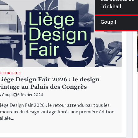
Cyberliège Mag
Trinkhall
Goupil
CTUALITÉS
Liège Design Fair 2026 : le design
vintage au Palais des Congrès
Goupil
6 février 2026
iège Design Fair 2026 : le retour attendu par tous les
moureux du design vintage Après une première édition
saluée…