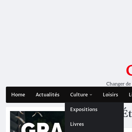
Skip
to
content
Changer de pe
Home
Actualités
Culture
Loisirs
L
Expositions
Ét
Livres