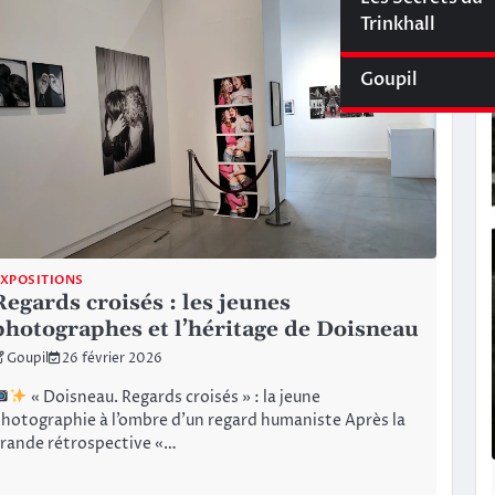
Cyberliège Mag
Trinkhall
Goupil
XPOSITIONS
Regards croisés : les jeunes
photographes et l’héritage de Doisneau
Goupil
26 février 2026
« Doisneau. Regards croisés » : la jeune
hotographie à l’ombre d’un regard humaniste Après la
rande rétrospective «…