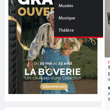
Musées
Musique
Théâtre
E
p
g