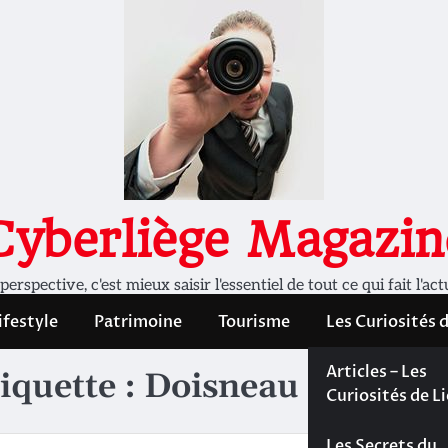
Cyberliège Magazin
rspective, c'est mieux saisir l'essentiel de tout ce qui fait l'act
ifestyle
Patrimoine
Tourisme
Les Curiosités 
Les Curiosités 
Articles – Les
iquette :
Doisneau
Liège
Curiosités de L
Les dossiers de
Les Secrets du