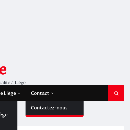
e
ualité à Liège
de Liège
Contact
de
Contactez-nous
iège