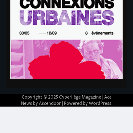
Copyright © 2025
Cyberliège Magazine
| Ace
News by
Ascendoor
| Powered by
WordPress
.