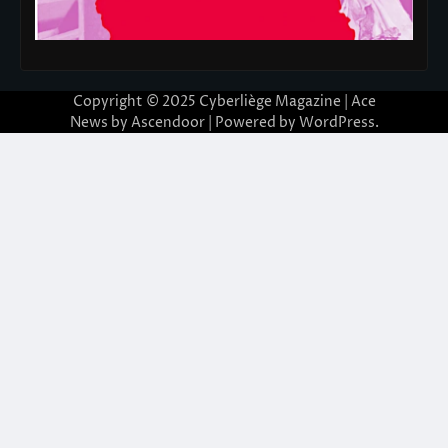
Copyright © 2025
Cyberliège Magazine
| Ace
News by
Ascendoor
| Powered by
WordPress
.