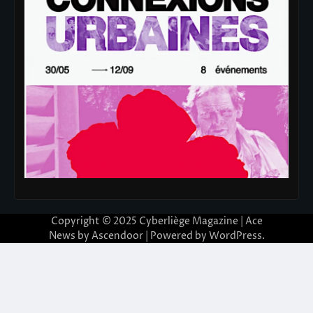
Copyright © 2025
Cyberliège Magazine
| Ace
News by
Ascendoor
| Powered by
WordPress
.