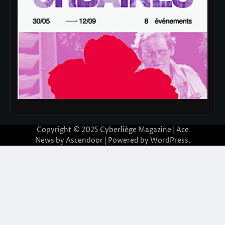
Copyright © 2025
Cyberliège Magazine
| Ace
News by
Ascendoor
| Powered by
WordPress
.