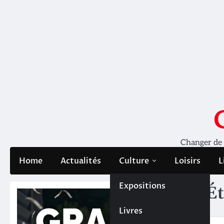
Skip
to
content
Changer de pe
Home
Actualités
Culture
Loisirs
L
Expositions
Ét
Livres