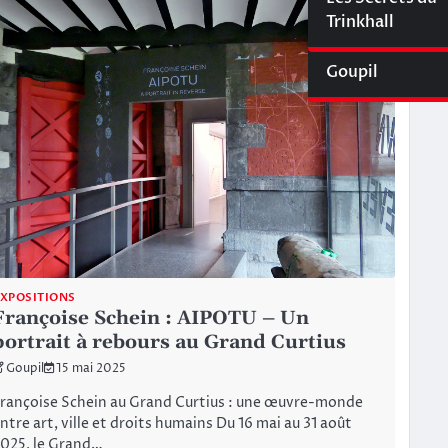
Cyberliège Mag
Trinkhall
Goupil
XPOSITIONS
Françoise Schein : AIPOTU – Un
portrait à rebours au Grand Curtius
Goupil
15 mai 2025
rançoise Schein au Grand Curtius : une œuvre-monde
ntre art, ville et droits humains Du 16 mai au 31 août
025, le Grand…