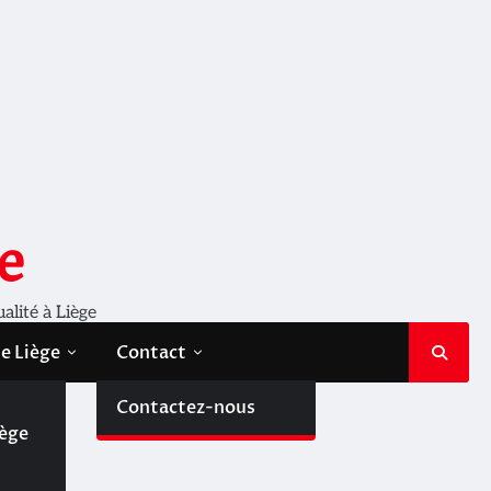
e
ualité à Liège
de Liège
Contact
de
Contactez-nous
iège