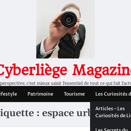
Cyberliège Magazin
rspective, c'est mieux saisir l'essentiel de tout ce qui fait l'act
ifestyle
Patrimoine
Tourisme
Les Curiosités 
Les Curiosités 
Articles – Les
iquette :
espace urbain
Liège
Curiosités de L
Les dossiers de
Les Secrets du