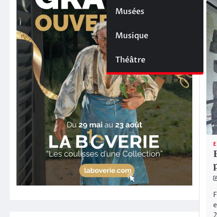
Musées
Musique
Théâtre
E
F
e
2