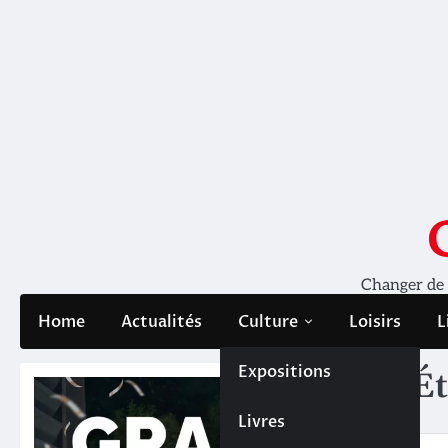
Skip
to
content
Changer de pe
Home
Actualités
Culture
Loisirs
L
Expositions
Ét
Livres