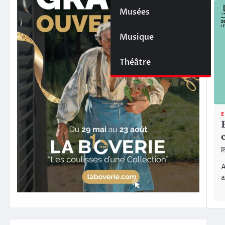
Musées
Musique
Théâtre
E
A