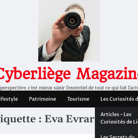
Cyberliège Magazin
rspective, c'est mieux saisir l'essentiel de tout ce qui fait l'act
ifestyle
Patrimoine
Tourisme
Les Curiosités 
Les Curiosités 
Articles – Les
iquette :
Eva Evrard
Liège
Curiosités de L
Les dossiers de
Les Secrets du