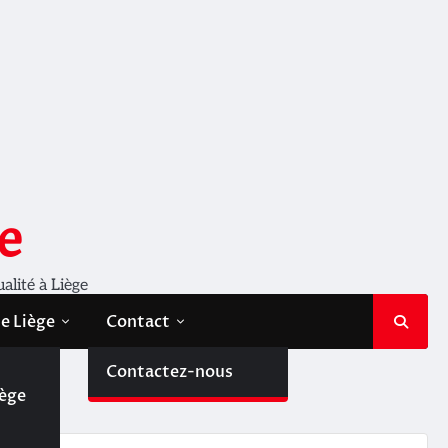
e
ualité à Liège
de Liège
Contact
de
Contactez-nous
iège