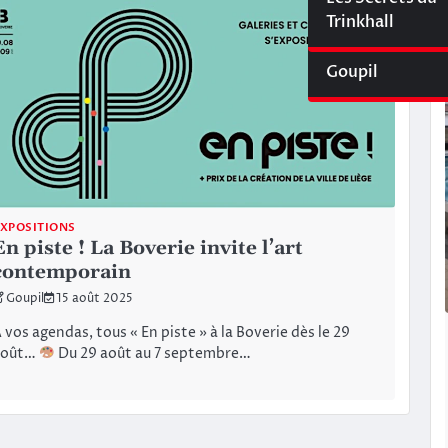
Cyberliège Mag
Trinkhall
Goupil
XPOSITIONS
En piste ! La Boverie invite l’art
contemporain
Goupil
15 août 2025
 vos agendas, tous « En piste » à la Boverie dès le 29
août…
Du 29 août au 7 septembre…