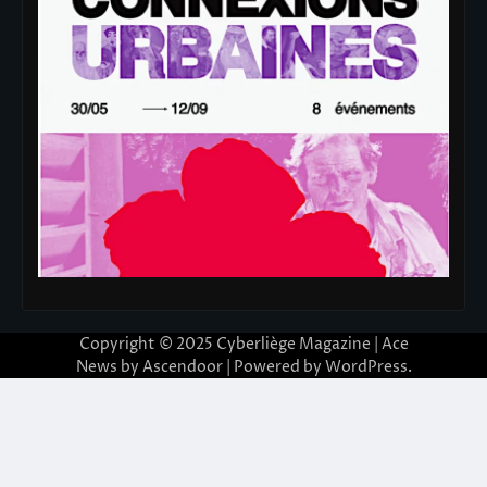
Copyright © 2025
Cyberliège Magazine
| Ace
News by
Ascendoor
| Powered by
WordPress
.