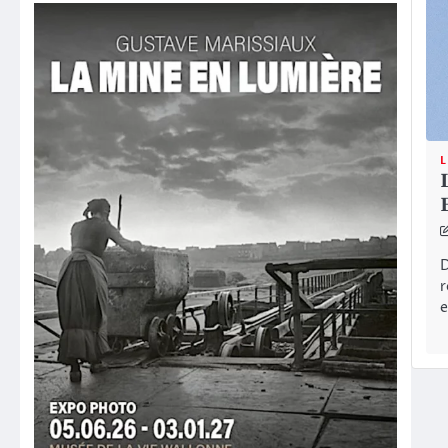
L
D
r
e