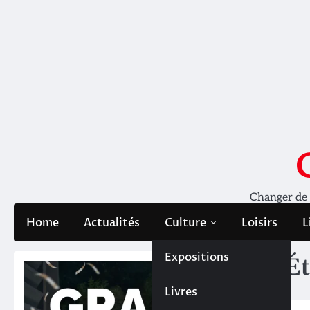
Skip
to
content
Changer de pe
Home
Actualités
Culture
Loisirs
L
Expositions
Ét
Livres