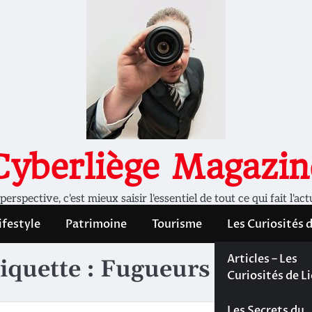
Cyberliège Magazin
rspective, c'est mieux saisir l'essentiel de tout ce qui fait l'act
ifestyle
Patrimoine
Tourisme
Les Curiosités 
Les Curiosités 
Articles – Les
iquette :
Fugueurs du livre
Liège
Curiosités de L
Les dossiers de
Les Secrets du