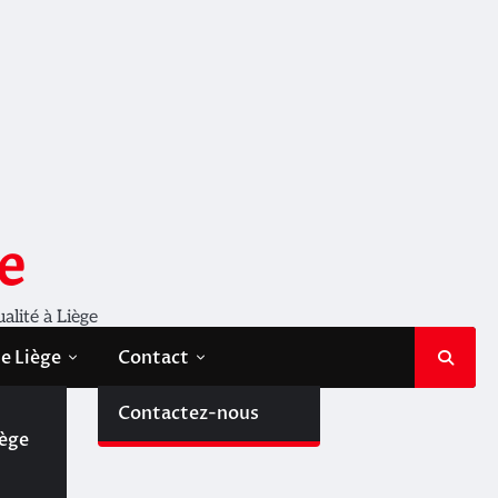
e
ualité à Liège
de Liège
Contact
de
Contactez-nous
iège