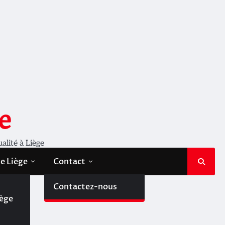
e
ualité à Liège
de Liège
Contact
de
Contactez-nous
iège