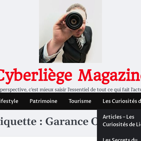
Cyberliège Magazin
rspective, c'est mieux saisir l'essentiel de tout ce qui fait l'act
ifestyle
Patrimoine
Tourisme
Les Curiosités 
Les Curiosités 
Articles – Les
iquette :
Garance Cabrit
Liège
Curiosités de L
Les dossiers de
Les Secrets du