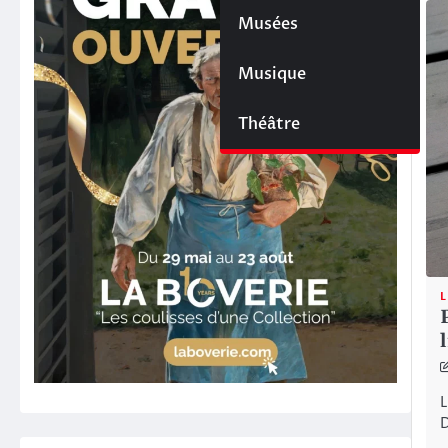
Musées
Musique
Théâtre
L
L
D