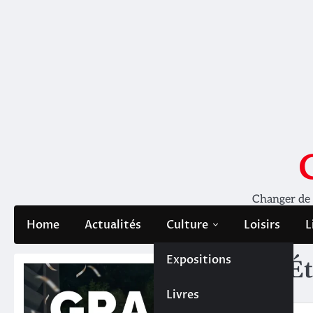
Skip
to
content
Changer de pe
Home
Actualités
Culture
Loisirs
L
Expositions
Ét
Livres