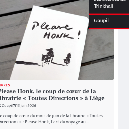
Cyberliège Mag
Trinkhall
Goupil
IVRES
Please Honk, le coup de cœur de la
librairie « Toutes Directions » à Liège
Goupil
13 juin 2026
e coup de cœur du mois de juin de la librairie « Toutes
irections » : Please Honk, l’art du voyage au…