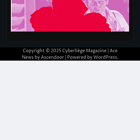
Copyright © 2025
Cyberliège Magazine
| Ace
News by
Ascendoor
| Powered by
WordPress
.