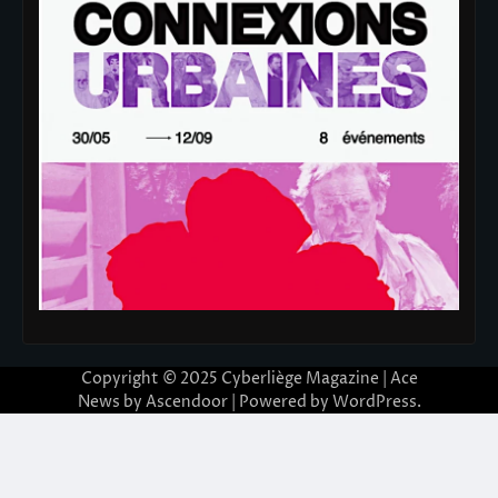
Copyright © 2025
Cyberliège Magazine
| Ace
News by
Ascendoor
| Powered by
WordPress
.