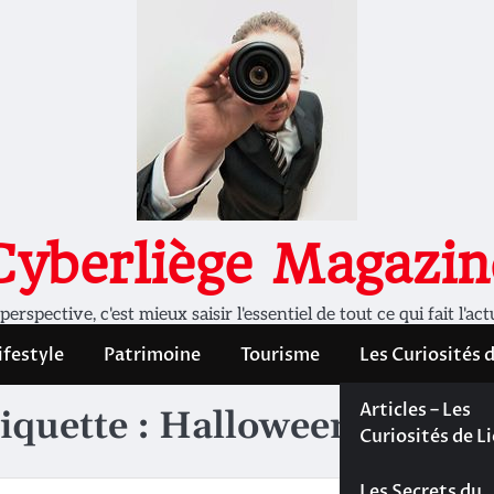
Cyberliège Magazin
rspective, c'est mieux saisir l'essentiel de tout ce qui fait l'act
ifestyle
Patrimoine
Tourisme
Les Curiosités 
Les Curiosités 
Articles – Les
iquette :
Halloween
Liège
Curiosités de L
Les dossiers de
Les Secrets du