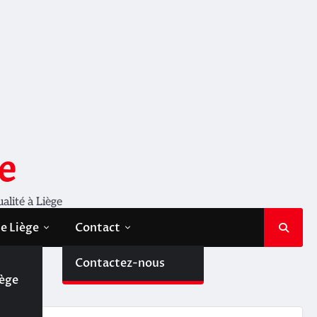
e
ualité à Liège
de Liège
Contact
de
Contactez-nous
iège