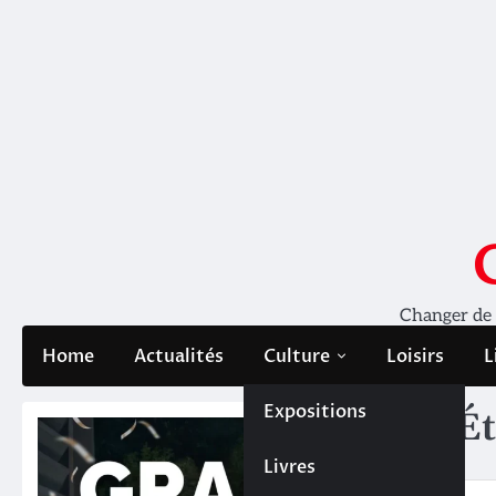
Skip
to
content
Changer de pe
Home
Actualités
Culture
Loisirs
L
Expositions
Ét
Livres