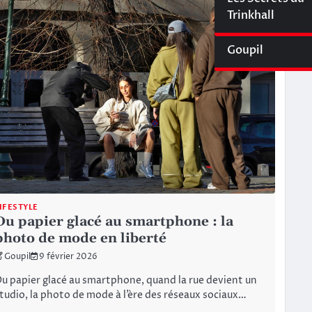
Cyberliège Mag
Trinkhall
Goupil
IFESTYLE
Du papier glacé au smartphone : la
photo de mode en liberté
Goupil
9 février 2026
u papier glacé au smartphone, quand la rue devient un
tudio, la photo de mode à l’ère des réseaux sociaux…