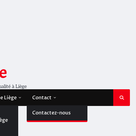
e
ualité à Liège
de Liège
Contact
de
Contactez-nous
iège