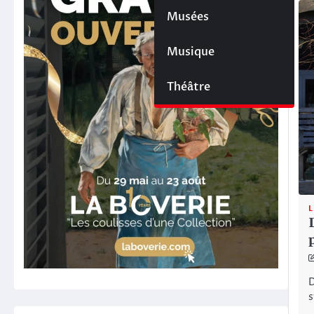
Musées
Musique
Théâtre
L
D
s