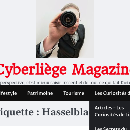
Cyberliège Magazin
rspective, c'est mieux saisir l'essentiel de tout ce qui fait l'act
ifestyle
Patrimoine
Tourisme
Les Curiosités 
Les Curiosités 
Articles – Les
iquette :
Hasselblad
Liège
Curiosités de L
Les dossiers de
Les Secrets du