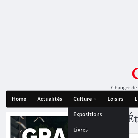
Skip
to
content
Changer de pe
Home
Actualités
Culture
Loisirs
L
Expositions
Ét
Livres