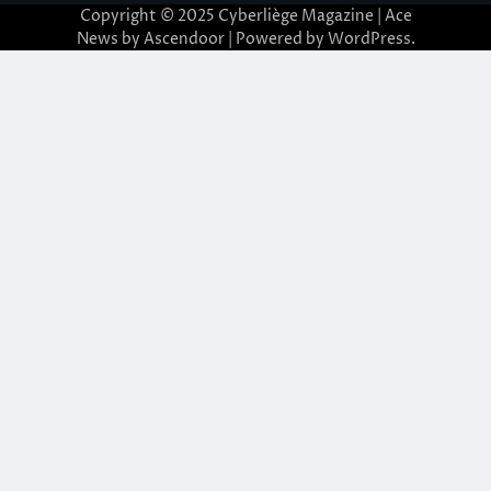
Copyright © 2025
Cyberliège Magazine
| Ace
News by
Ascendoor
| Powered by
WordPress
.