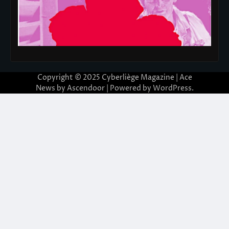
Copyright © 2025
Cyberliège Magazine
| Ace
News by
Ascendoor
| Powered by
WordPress
.