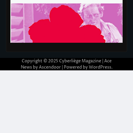
Copyright © 2025
Cyberliège Magazine
| Ace
News by
Ascendoor
| Powered by
WordPress
.