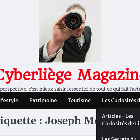
Cyberliège Magazin
rspective, c'est mieux saisir l'essentiel de tout ce qui fait l'act
ifestyle
Patrimoine
Tourisme
Les Curiosités 
Les Curiosités 
Articles – Les
iquette :
Joseph Merklin
Liège
Curiosités de L
Les dossiers de
Les Secrets du