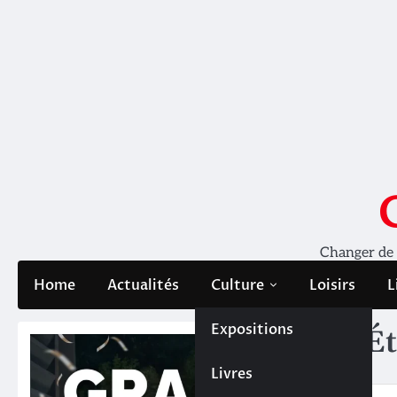
Skip
to
content
Changer de pe
Home
Actualités
Culture
Loisirs
L
Expositions
Ét
Livres