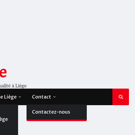
e
ualité à Liège
de Liège
Contact
de
Contactez-nous
iège