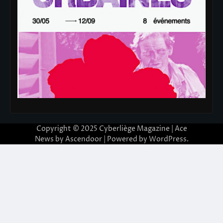
Copyright © 2025
Cyberliège Magazine
| Ace
News by
Ascendoor
| Powered by
WordPress
.