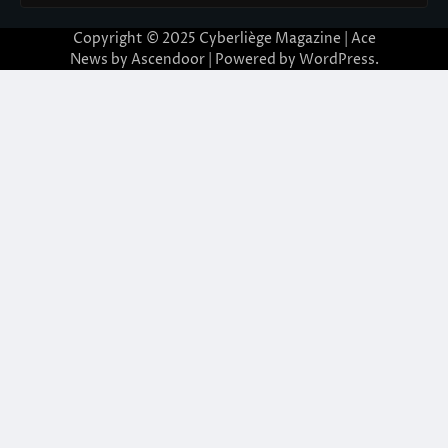
Copyright © 2025
Cyberliège Magazine
| Ace
News by
Ascendoor
| Powered by
WordPress
.