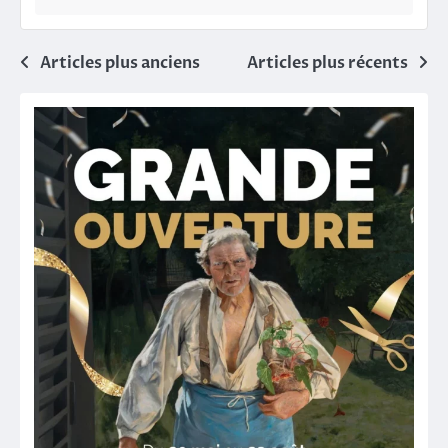
Navigation
Articles plus anciens
Articles plus récents
des
articles