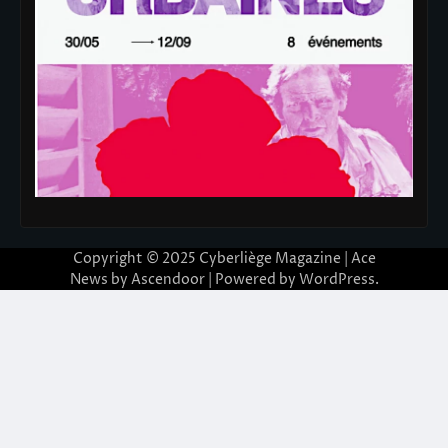
Copyright © 2025
Cyberliège Magazine
| Ace
News by
Ascendoor
| Powered by
WordPress
.