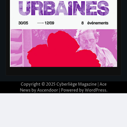
Copyright © 2025
Cyberliège Magazine
| Ace
News by
Ascendoor
| Powered by
WordPress
.