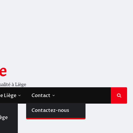
e
ualité à Liège
de Liège
Contact
de
Contactez-nous
iège