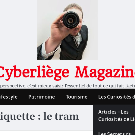
Cyberliège Magazin
rspective, c'est mieux saisir l'essentiel de tout ce qui fait l'act
ifestyle
Patrimoine
Tourisme
Les Curiosités 
Les Curiosités 
Articles – Les
iquette :
le tram
Liège
Curiosités de L
Les dossiers de
Les Secrets du