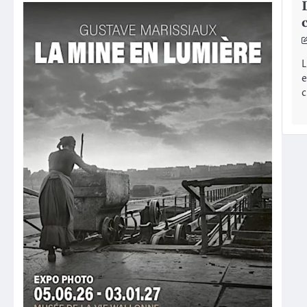
L
e
c