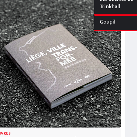
Cyberliège Mag
Trinkhall
Goupil
IVRES