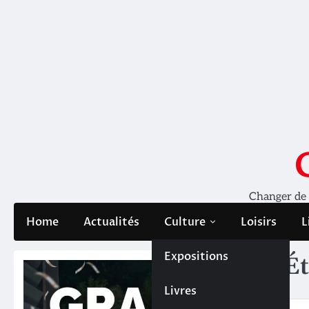
Skip
to
content
Changer de pe
Home
Actualités
Culture
Loisirs
L
Expositions
Ét
Livres