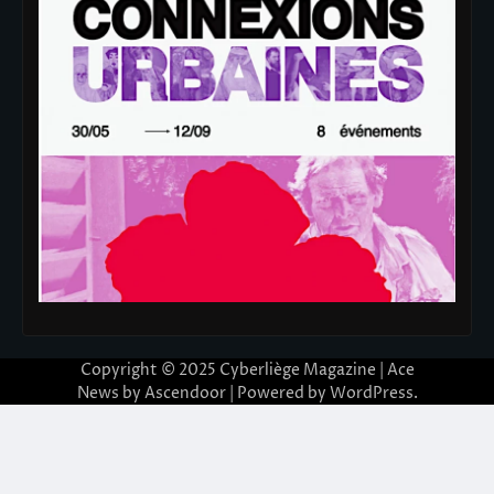
Copyright © 2025
Cyberliège Magazine
| Ace
News by
Ascendoor
| Powered by
WordPress
.