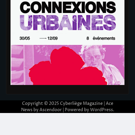
Copyright © 2025
Cyberliège Magazine
| Ace
News by
Ascendoor
| Powered by
WordPress
.