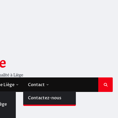
e
ualité à Liège
de Liège
Contact
de
Contactez-nous
iège