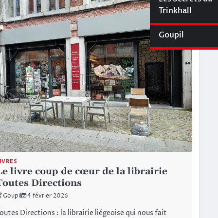
Cyberliège Mag
Trinkhall
Goupil
IVRES
Le livre coup de cœur de la librairie
Toutes Directions
Goupil
4 février 2026
outes Directions : la librairie liégeoise qui nous fait