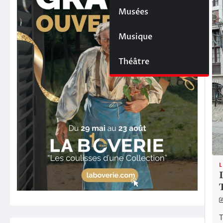
Musées
Musique
Théâtre
L
T