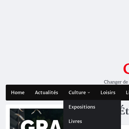
Skip
to
content
Changer de pe
Home
Actualités
Culture
Loisirs
L
Expositions
Ét
Livres