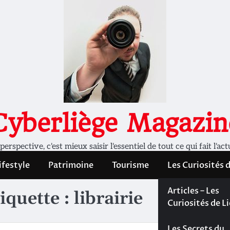
Cyberliège Magazin
rspective, c'est mieux saisir l'essentiel de tout ce qui fait l'act
ifestyle
Patrimoine
Tourisme
Les Curiosités 
Les Curiosités 
Articles – Les
iquette :
librairie
Liège
Curiosités de L
Les dossiers de
Les Secrets du