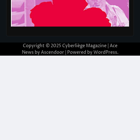
Copyright © 2025
Cyberliège Magazine
| Ace
News by
Ascendoor
| Powered by
WordPress
.