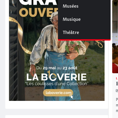
Musées
Musique
Théâtre
L
P
m