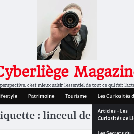
Cyberliège Magazin
rspective, c'est mieux saisir l'essentiel de tout ce qui fait l'act
ifestyle
Patrimoine
Tourisme
Les Curiosités 
Les Curiosités 
Articles – Les
iquette :
linceul de Turin
Liège
Curiosités de L
Les dossiers de
Les Secrets du