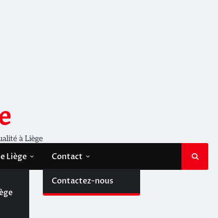
e
ualité à Liège
de Liège
Contact
de
Contactez-nous
iège