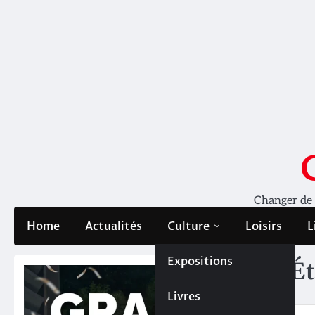
Skip
to
content
Changer de pe
Home
Actualités
Culture
Loisirs
L
Expositions
Ét
Livres