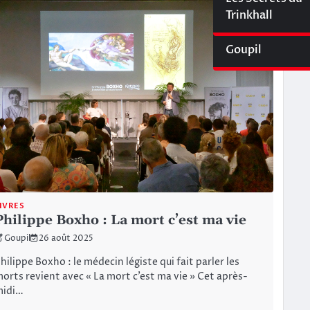
Cyberliège Mag
Trinkhall
Goupil
IVRES
Philippe Boxho : La mort c’est ma vie
Goupil
26 août 2025
hilippe Boxho : le médecin légiste qui fait parler les
orts revient avec « La mort c’est ma vie » Cet après-
midi…