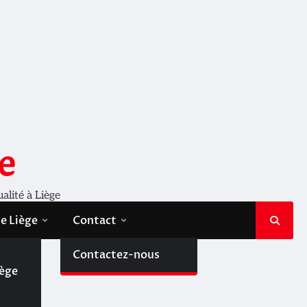
e
ualité à Liège
de Liège
Contact
de
Contactez-nous
iège