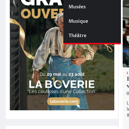
Musées
Musique
Théâtre
L
L
l
8