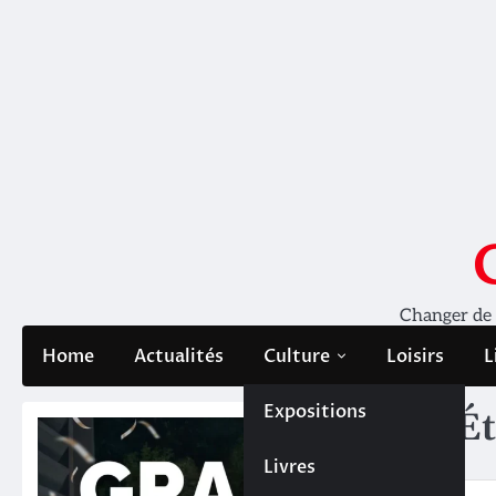
Skip
to
content
Changer de pe
Home
Actualités
Culture
Loisirs
L
Expositions
Ét
Livres