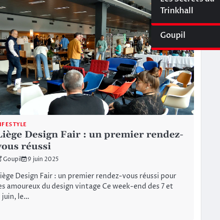
Cyberliège Mag
Trinkhall
Goupil
IFESTYLE
Liège Design Fair : un premier rendez-
vous réussi
Goupil
9 juin 2025
iège Design Fair : un premier rendez-vous réussi pour
es amoureux du design vintage Ce week-end des 7 et
 juin, le…