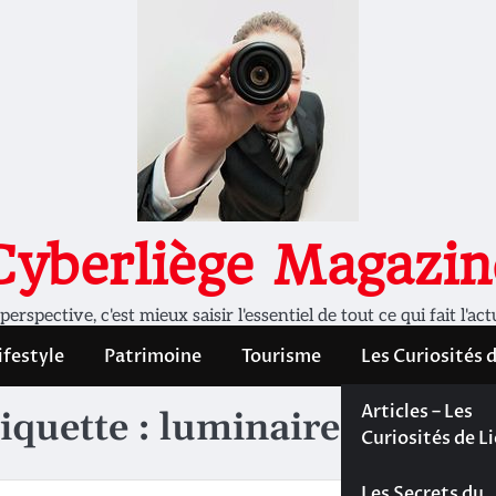
Cyberliège Magazin
rspective, c'est mieux saisir l'essentiel de tout ce qui fait l'act
ifestyle
Patrimoine
Tourisme
Les Curiosités 
Les Curiosités 
Articles – Les
iquette :
luminaires
Liège
Curiosités de L
Les dossiers de
Les Secrets du