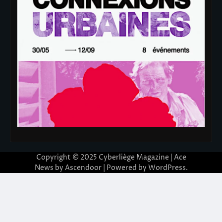
Copyright © 2025
Cyberliège Magazine
| Ace
News by
Ascendoor
| Powered by
WordPress
.